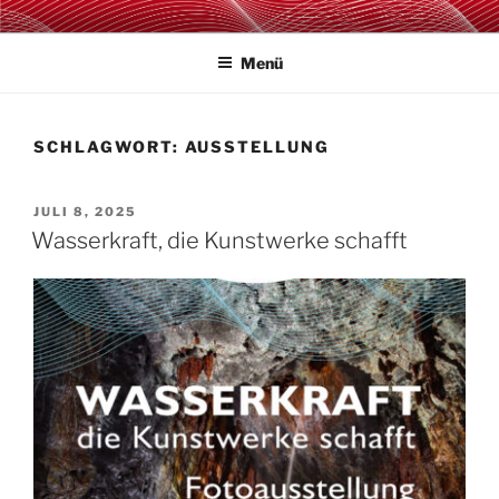
Zum
TAKTZENT E.V.
Kultur- & Eventmanagement in Mansfeld-Südharz
Inhalt
Menü
springen
SCHLAGWORT:
AUSSTELLUNG
VERÖFFENTLICHT
JULI 8, 2025
AM
Wasserkraft, die Kunstwerke schafft