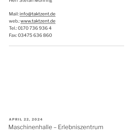
Herr Stefan Möhring
Mail:
info@taktzent.de
web.:
www.taktzent.de
Tel.: 0170 736 936 4
Fax: 03475 636 860
VERÖFFENTLICHT
APRIL 22, 2024
AM
Maschinenhalle – Erlebniszentrum