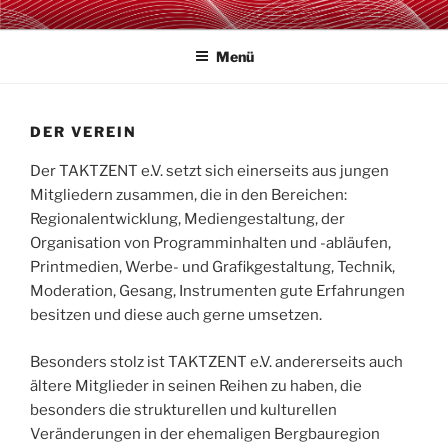
Zum
TAKTZENT E.V.
Kultur- & Eventmanagement in Mansfeld-Südharz
Inhalt
Menü
springen
DER VEREIN
Der TAKTZENT e.V. setzt sich einerseits aus jungen
Mitgliedern zusammen, die in den Bereichen:
Regionalentwicklung, Mediengestaltung, der
Organisation von Programminhalten und -abläufen,
Printmedien, Werbe- und Grafikgestaltung, Technik,
Moderation, Gesang, Instrumenten gute Erfahrungen
besitzen und diese auch gerne umsetzen.
Besonders stolz ist TAKTZENT e.V. andererseits auch
ältere Mitglieder in seinen Reihen zu haben, die
besonders die strukturellen und kulturellen
Veränderungen in der ehemaligen Bergbauregion