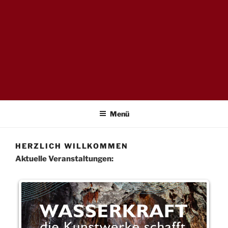
TAKTZENT E.V.
Kultur- & Eventmanagement in Mansfeld-Südharz
Menü
HERZLICH WILLKOMMEN
Aktuelle Veranstaltungen: