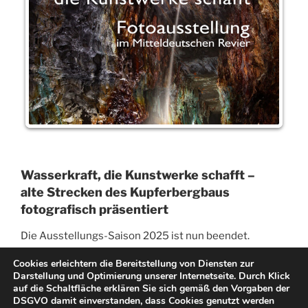
Wasserkraft, die Kunstwerke schafft –
alte Strecken des Kupferbergbaus
fotografisch präsentiert
Die Ausstellungs-Saison 2025 ist nun beendet.
Jedoch aufgrund der hohen Nachfrage und des
Cookies erleichtern die Bereitstellung von Diensten zur
positiven
Darstellung und Optimierung unserer Internetseite. Durch Klick
Besucher-Feedbacks planen wir für die Zukunft noch
auf die Schaltfläche erklären Sie sich gemäß den Vorgaben der
DSGVO damit einverstanden, dass Cookies genutzt werden
weitere Ausstellungsorte.